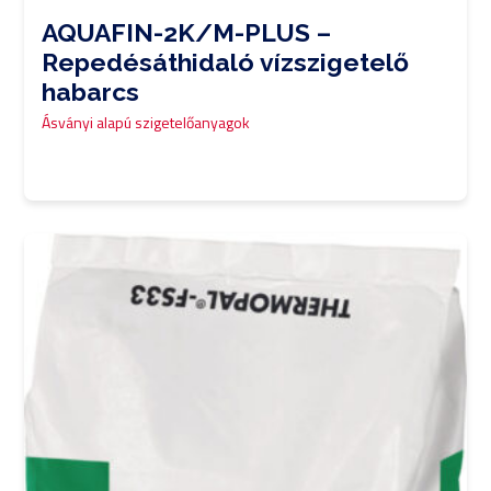
AQUAFIN-2K/M-PLUS –
Repedésáthidaló vízszigetelő
habarcs
Ásványi alapú szigetelőanyagok
0,00
Ft