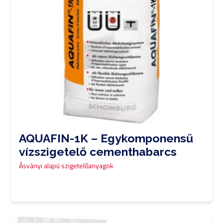
AQUAFIN-1K – Egykomponensű
vízszigetelő cementhabarcs
Ásványi alapú szigetelőanyagok
0,00
Ft