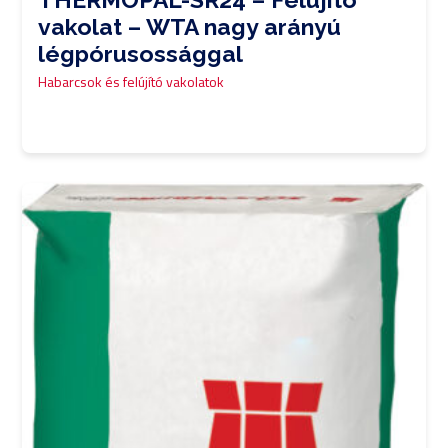
vakolat – WTA nagy arányú
légpórusossággal
Habarcsok és felújító vakolatok
0,00
Ft