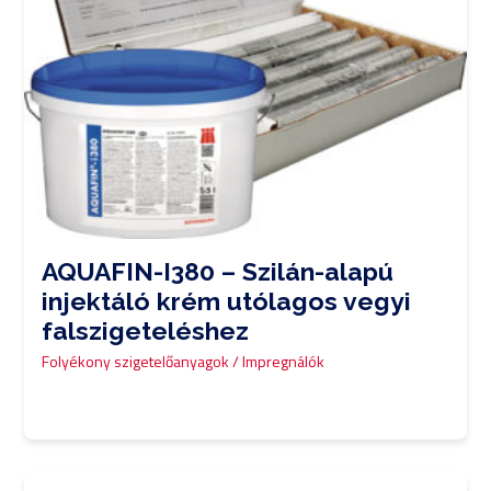
AQUAFIN-I380 – Szilán-alapú
injektáló krém utólagos vegyi
falszigeteléshez
Folyékony szigetelőanyagok / Impregnálók
0,00
Ft