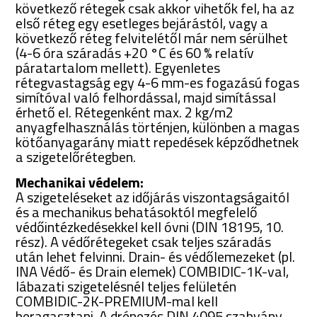
következő rétegek csak akkor vihetők fel, ha az
első réteg egy esetleges bejárástól, vagy a
következő réteg felvitelétől már nem sérülhet
(4-6 óra száradás +20 °C és 60 % relatív
páratartalom mellett). Egyenletes
rétegvastagság egy 4-6 mm-es fogazású fogas
simítóval való felhordással, majd simítással
érhető el. Rétegenként max. 2 kg/m2
anyagfelhasználás történjen, különben a magas
kötőanyagarány miatt repedések képződhetnek
a szigetelőrétegben.
Mechanikai védelem:
A szigeteléseket az időjárás viszontagságaitól
és a mechanikus behatásoktól megfelelő
védőintézkedésekkel kell óvni (DIN 18195, 10.
rész). A védőrétegeket csak teljes száradás
után lehet felvinni. Drain- és védőlemezeket (pl.
INA Védő- és Drain elemek) COMBIDIC-1K-val,
lábazati szigetelésnél teljes felületén
COMBIDIC-2K-PREMIUM-mal kell
beragasztani. A drénezés DIN 4095 szabvány