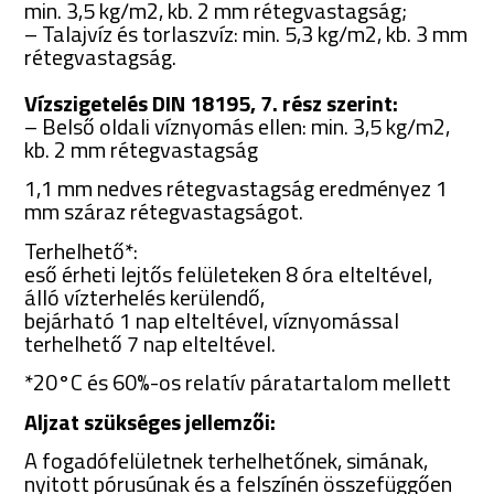
min. 3,5 kg/m2, kb. 2 mm rétegvastagság;
– Talajvíz és torlaszvíz: min. 5,3 kg/m2, kb. 3 mm
rétegvastagság.
Vízszigetelés DIN 18195, 7. rész szerint:
– Belső oldali víznyomás ellen: min. 3,5 kg/m2,
kb. 2 mm rétegvastagság
1,1 mm nedves rétegvastagság eredményez 1
mm száraz rétegvastagságot.
Terhelhető*:
eső érheti lejtős felületeken 8 óra elteltével,
álló vízterhelés kerülendő,
bejárható 1 nap elteltével, víznyomással
terhelhető 7 nap elteltével.
*20°C és 60%-os relatív páratartalom mellett
Aljzat szükséges jellemzői:
A fogadófelületnek terhelhetőnek, simának,
nyitott pórusúnak és a felszínén összefüggően