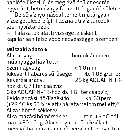
padlófelületei, új és meglévő épület esetén
egyaránt, beton vagy falazott fogadófelületre.
– Belső víznyomással terhelt műtárgyak
vízszigetelésére (pl.: használati víz tározók,
szennyvíztározók)
– Falazatok alatti vízszigetelésként
kapillárisan felszívódó nedvességgel szemben.
Műszaki adatok:
Alapanyag: homok / cement,
műanyaggal javított;
Szemnagyság: < 1,0 mm
Kikevert habarcs sűrűsége: kb. 1,85 g/cm3;
Keverési arány: 25 kg AQUAFIN 1K-
hoz kb. 6,7 liter csapvíz
6 kg AQUAFIN-1K-hoz kb. 1,6 liter csapvíz;
Feldolgozási idő/Fazékidő: kb. 60 perc
(+23 °C és 50 % relatív páratartalom mellett)*
Aljzat hőmérséklete/
Alkalmazási hőmérséklet: min. +5 °C-tól
max. +30 °C-ig. Alacsonyabb hőmérséklet
megnyújtja, magasabb hőmérséklet lerövidíti a