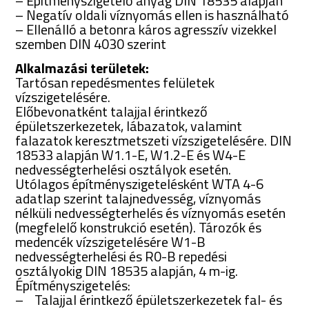
– Építményszigetelő anyag DIN 18535 alapján
– Negatív oldali víznyomás ellen is használható
– Ellenálló a betonra káros agresszív vizekkel
szemben DIN 4030 szerint
Alkalmazási területek:
Tartósan repedésmentes felületek
vízszigetelésére.
Előbevonatként talajjal érintkező
épületszerkezetek, lábazatok, valamint
falazatok keresztmetszeti vízszigetelésére. DIN
18533 alapján W1.1-E, W1.2-E és W4-E
nedvességterhelési osztályok esetén.
Utólagos építményszigetelésként WTA 4-6
adatlap szerint talajnedvesség, víznyomás
nélküli nedvességterhelés és víznyomás esetén
(megfelelő konstrukció esetén). Tározók és
medencék vízszigetelésére W1-B
nedvességterhelési és R0-B repedési
osztályokig DIN 18535 alapján, 4 m-ig.
Építményszigetelés:
– Talajjal érintkező épületszerkezetek fal- és