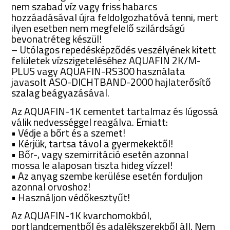
nem szabad víz vagy friss habarcs
hozzáadásával újra feldolgozhatóvá tenni, mert
ilyen esetben nem megfelelő szilárdságú
bevonatréteg készül!
– Utólagos repedésképződés veszélyének kitett
felületek vízszigeteléséhez AQUAFIN 2K/M-
PLUS vagy AQUAFIN-RS300 használata
javasolt ASO-DICHTBAND-2000 hajlaterősítő
szalag beágyazásával.
Az AQUAFIN-1K cementet tartalmaz és lúgossá
válik nedvességgel reagálva. Emiatt:
• Védje a bőrt és a szemet!
• Kérjük, tartsa távol a gyermekektől!
• Bőr-, vagy szemirritáció esetén azonnal
mossa le alaposan tiszta hideg vízzel!
• Az anyag szembe kerülése esetén forduljon
azonnal orvoshoz!
• Használjon védőkesztyűt!
Az AQUAFIN-1K kvarchomokból,
portlandcementből és adalékszerekből áll. Nem