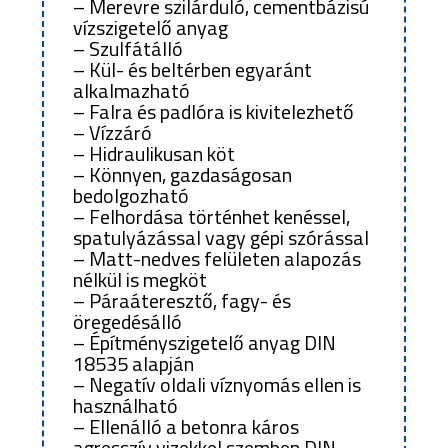
– Merevre szilárduló, cementbázisú
vízszigetelő anyag
– Szulfátálló
– Kül- és beltérben egyaránt
alkalmazható
– Falra és padlóra is kivitelezhető
– Vízzáró
– Hidraulikusan köt
– Könnyen, gazdaságosan
bedolgozható
– Felhordása történhet kenéssel,
spatulyázással vagy gépi szórással
– Matt-nedves felületen alapozás
nélkül is megköt
– Páraáteresztő, fagy- és
öregedésálló
– Építményszigetelő anyag DIN
18535 alapján
– Negatív oldali víznyomás ellen is
használható
– Ellenálló a betonra káros
agresszív vizekkel szemben DIN