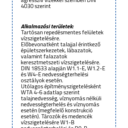
4030 szerint
Alkalmazási területek:
Tartósan repedésmentes felületek
vízszigetelésére.
Előbevonatként talajjal érintkező
épületszerkezetek, lábazatok,
valamint falazatok
keresztmetszeti vízszigetelésére.
DIN 18533 alapján W1.1-E, W1.2-E
és W4-E nedvességterhelési
osztályok esetén.
Utólagos építményszigetelésként
WTA 4-6 adatlap szerint
talajnedvesség, víznyomás nélküli
nedvességterhelés és víznyomás
esetén (megfelelő konstrukció
esetén). Tározók és medencék
vízszigetelésére W1-B