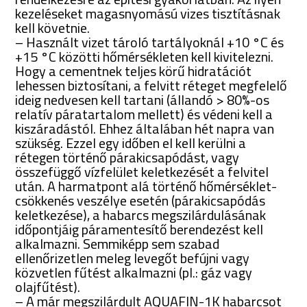
kezeléseket magasnyomású vizes tisztításnak
kell követnie.
– Használt vizet tároló tartályoknál +10 °C és
+15 °C közötti hőmérsékleten kell kivitelezni.
Hogy a cementnek teljes körű hidratációt
lehessen biztosítani, a felvitt réteget megfelelő
ideig nedvesen kell tartani (állandó > 80%-os
relatív páratartalom mellett) és védeni kell a
kiszáradástól. Ehhez általában hét napra van
szükség. Ezzel egy időben el kell kerülni a
rétegen történő párakicsapódást, vagy
összefüggő vízfelület keletkezését a felvitel
után. A harmatpont alá történő hőmérséklet-
csökkenés veszélye esetén (párakicsapódás
keletkezése), a habarcs megszilárdulásának
időpontjáig páramentesítő berendezést kell
alkalmazni. Semmiképp sem szabad
ellenőrizetlen meleg levegőt befújni vagy
közvetlen fűtést alkalmazni (pl.: gáz vagy
olajfűtést).
– A már megszilárdult AQUAFIN-1K habarcsot