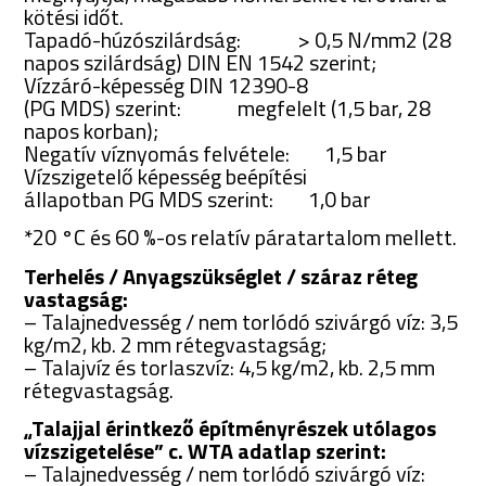
kötési időt.
Tapadó-húzószilárdság: > 0,5 N/mm2 (28
napos szilárdság) DIN EN 1542 szerint;
Vízzáró-képesség DIN 12390-8
(PG MDS) szerint: megfelelt (1,5 bar, 28
napos korban);
Negatív víznyomás felvétele: 1,5 bar
Vízszigetelő képesség beépítési
állapotban PG MDS szerint: 1,0 bar
*20 °C és 60 %-os relatív páratartalom mellett.
Terhelés / Anyagszükséglet / száraz réteg
vastagság:
– Talajnedvesség / nem torlódó szivárgó víz: 3,5
kg/m2, kb. 2 mm rétegvastagság;
– Talajvíz és torlaszvíz: 4,5 kg/m2, kb. 2,5 mm
rétegvastagság.
„Talajjal érintkező építményrészek utólagos
vízszigetelése” c. WTA adatlap szerint:
– Talajnedvesség / nem torlódó szivárgó víz: