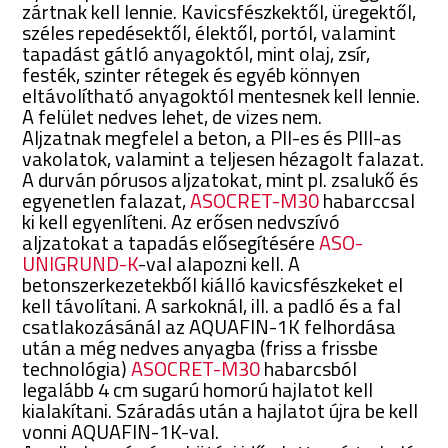
zártnak kell lennie. Kavicsfészkektől, üregektől,
széles repedésektől, élektől, portól, valamint
tapadást gátló anyagoktól, mint olaj, zsír,
festék, szinter rétegek és egyéb könnyen
eltávolítható anyagoktól mentesnek kell lennie.
A felület nedves lehet, de vizes nem.
Aljzatnak megfelel a beton, a PII-es és PIII-as
vakolatok, valamint a teljesen hézagolt falazat.
A durván pórusos aljzatokat, mint pl. zsalukő és
egyenetlen falazat,
ASOCRET-M30
habarccsal
ki kell egyenlíteni. Az erősen nedvszívó
aljzatokat a tapadás elősegítésére
ASO-
UNIGRUND-K
-val alapozni kell. A
betonszerkezetekből kiálló kavicsfészkeket el
kell távolítani. A sarkoknál, ill. a padló és a fal
csatlakozásánál az AQUAFIN-1K felhordása
után a még nedves anyagba (friss a frissbe
technológia)
ASOCRET-M30
habarcsból
legalább 4 cm sugarú homorú hajlatot kell
kialakítani. Száradás után a hajlatot újra be kell
vonni AQUAFIN-1K-val.