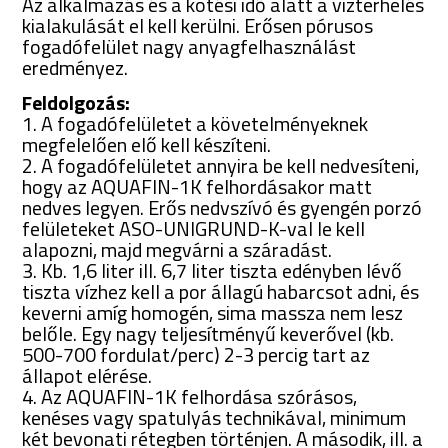
Az alkalmazás és a kötési idő alatt a vízterhelés
kialakulását el kell kerülni. Erősen pórusos
fogadófelület nagy anyagfelhasználást
eredményez.
Feldolgozás:
1. A fogadófelületet a követelményeknek
megfelelően elő kell készíteni.
2. A fogadófelületet annyira be kell nedvesíteni,
hogy az AQUAFIN-1K felhordásakor matt
nedves legyen. Erős nedvszívó és gyengén porzó
felületeket ASO-UNIGRUND-K-val le kell
alapozni, majd megvárni a száradást.
3. Kb. 1,6 liter ill. 6,7 liter tiszta edényben lévő
tiszta vízhez kell a por állagú habarcsot adni, és
keverni amíg homogén, sima massza nem lesz
belőle. Egy nagy teljesítményű keverővel (kb.
500-700 fordulat/perc) 2-3 percig tart az
állapot elérése.
4. Az AQUAFIN-1K felhordása szórásos,
kenéses vagy spatulyás technikával, minimum
két bevonati rétegben történjen. A második, ill. a