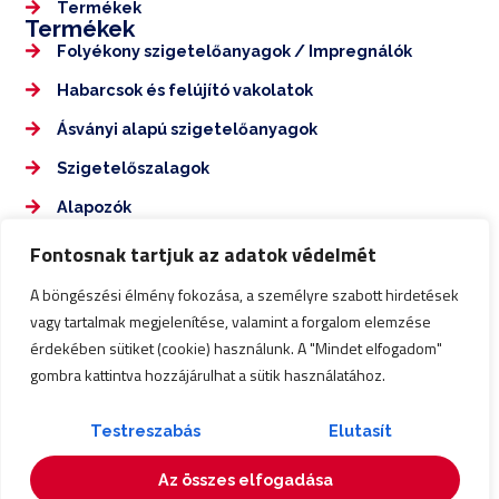
Termékek
Termékek
Folyékony szigetelőanyagok / Impregnálók
Habarcsok és felújító vakolatok
Ásványi alapú szigetelőanyagok
Szigetelőszalagok
Alapozók
Elérhetőségek
Fontosnak tartjuk az adatok védelmét
+36 70 350 7555
A böngészési élmény fokozása, a személyre szabott hirdetések
nagykarolyepuletdiagnosztika@gmail.com
vagy tartalmak megjelenítése, valamint a forgalom elemzése
érdekében sütiket (cookie) használunk. A "Mindet elfogadom"
Impresszum
gombra kattintva hozzájárulhat a sütik használatához.
Adatkezelési tájékoztató
Testreszabás
Elutasít
© 2025 AquaMetodika Kft. Minden jog fenntartva. – A
Az összes elfogadása
weboldalt készítette: 2K Web and Design