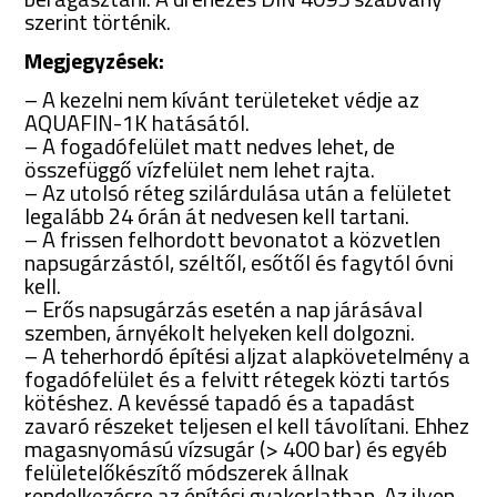
szerint történik.
Megjegyzések:
– A kezelni nem kívánt területeket védje az
AQUAFIN-1K hatásától.
– A fogadófelület matt nedves lehet, de
összefüggő vízfelület nem lehet rajta.
– Az utolsó réteg szilárdulása után a felületet
legalább 24 órán át nedvesen kell tartani.
– A frissen felhordott bevonatot a közvetlen
napsugárzástól, széltől, esőtől és fagytól óvni
kell.
– Erős napsugárzás esetén a nap járásával
szemben, árnyékolt helyeken kell dolgozni.
– A teherhordó építési aljzat alapkövetelmény a
fogadófelület és a felvitt rétegek közti tartós
kötéshez. A kevéssé tapadó és a tapadást
zavaró részeket teljesen el kell távolítani. Ehhez
magasnyomású vízsugár (> 400 bar) és egyéb
felületelőkészítő módszerek állnak
rendelkezésre az építési gyakorlatban. Az ilyen