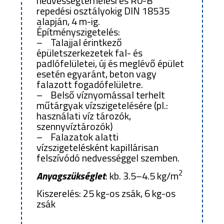
nedvességterhelési és R0-B
repedési osztályokig DIN 18535
alapján, 4 m-ig.
Építményszigetelés:
– Talajjal érintkező
épületszerkezetek fal- és
padlófelületei, új és meglévő épület
esetén egyaránt, beton vagy
falazott fogadófelületre.
– Belső víznyomással terhelt
műtárgyak vízszigetelésére (pl.:
használati víz tározók,
szennyvíztározók)
– Falazatok alatti
vízszigetelésként kapillárisan
felszívódó nedvességgel szemben.
2
Anyagszükséglet
: kb. 3.5–4.5 kg/m
Kiszerelés: 25 kg-os zsák, 6 kg-os
zsák