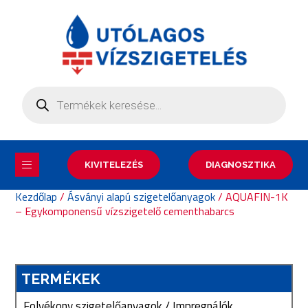
KIVITELEZÉS
DIAGNOSZTIKA
Kezdőlap
/
Ásványi alapú szigetelőanyagok
/ AQUAFIN-1K
– Egykomponensű vízszigetelő cementhabarcs
TERMÉKEK
Folyékony szigetelőanyagok / Impregnálók