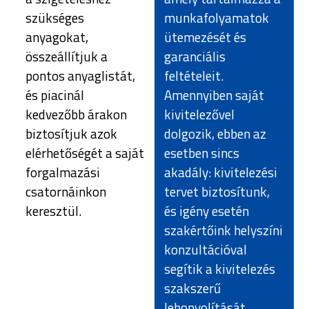
szükséges
munkafolyamatok
anyagokat,
ütemezését és
összeállítjuk a
garanciális
pontos anyaglistát,
feltételeit.
és piacinál
Amennyiben saját
kedvezőbb árakon
kivitelezővel
biztosítjuk azok
dolgozik, ebben az
elérhetőségét a saját
esetben sincs
forgalmazási
akadály: kivitelezési
csatornáinkon
tervet biztosítunk,
keresztül.
és igény esetén
szakértőink helyszíni
konzultációval
segítik a kivitelezés
szakszerű
lebonyolítását.