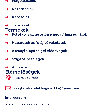
Megoldásaink
Referenciák
Kapcsolat
Termékek
Termékek
Folyékony szigetelőanyagok / Impregnálók
Habarcsok és felújító vakolatok
Ásványi alapú szigetelőanyagok
Szigetelőszalagok
Alapozók
Elérhetőségek
+36 70 350 7555
nagykarolyepuletdiagnosztika@gmail.com
Impresszum