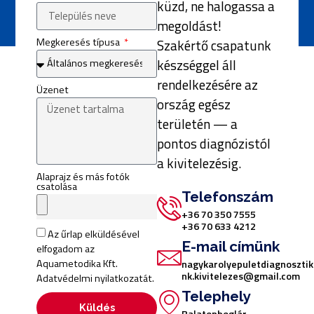
küzd, ne halogassa a
megoldást!
Megkeresés típusa
Szakértő csapatunk
készséggel áll
rendelkezésére az
Üzenet
ország egész
területén — a
pontos diagnózistól
a kivitelezésig.
Alaprajz és más fotók
csatolása
Telefonszám
+36 70 350 7555
+36 70 633 4212
Az űrlap elküldésével
E-mail címünk
elfogadom az
Aquametodika Kft.
nagykarolyepuletdiagnoszt
nk.kivitelezes@gmail.com
Adatvédelmi nyilatkozatát.
Telephely
Küldés