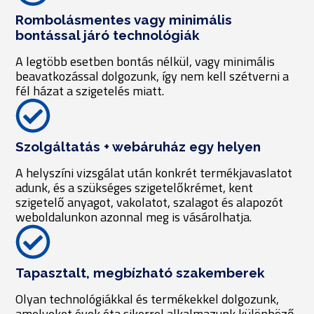
Rombolásmentes vagy minimális
bontással járó technológiák
A legtöbb esetben bontás nélkül, vagy minimális
beavatkozással dolgozunk, így nem kell szétverni a
fél házat a szigetelés miatt.
Szolgáltatás + webáruház egy helyen
A helyszíni vizsgálat után konkrét termékjavaslatot
adunk, és a szükséges szigetelőkrémet, kent
szigetelő anyagot, vakolatot, szalagot és alapozót
weboldalunkon azonnal meg is vásárolhatja.
Tapasztalt, megbízható szakemberek
Olyan technológiákkal és termékekkel dolgozunk,
amelyeket évek óta sikerrel alkalmazunk különböző