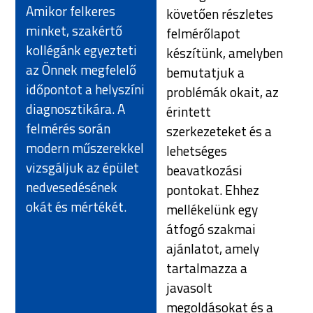
Amikor felkeres
követően részletes
minket, szakértő
felmérőlapot
kollégánk egyezteti
készítünk, amelyben
az Önnek megfelelő
bemutatjuk a
időpontot a helyszíni
problémák okait, az
diagnosztikára. A
érintett
felmérés során
szerkezeteket és a
modern műszerekkel
lehetséges
vizsgáljuk az épület
beavatkozási
nedvesedésének
pontokat. Ehhez
okát és mértékét.
mellékelünk egy
átfogó szakmai
ajánlatot, amely
tartalmazza a
javasolt
megoldásokat és a