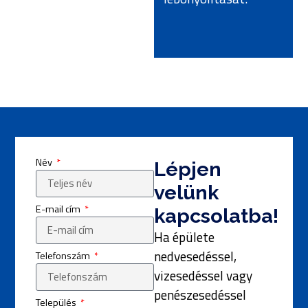
Név
Lépjen
velünk
E-mail cím
kapcsolatba!
Ha épülete
nedvesedéssel,
Telefonszám
vizesedéssel vagy
penészesedéssel
Település