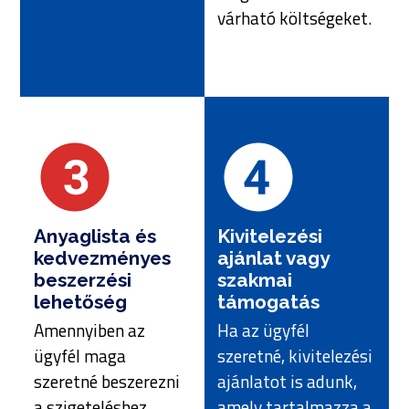
várható költségeket.
Anyaglista és
Kivitelezési
kedvezményes
ajánlat vagy
beszerzési
szakmai
lehetőség
támogatás
Amennyiben az
Ha az ügyfél
ügyfél maga
szeretné, kivitelezési
szeretné beszerezni
ajánlatot is adunk,
a szigeteléshez
amely tartalmazza a