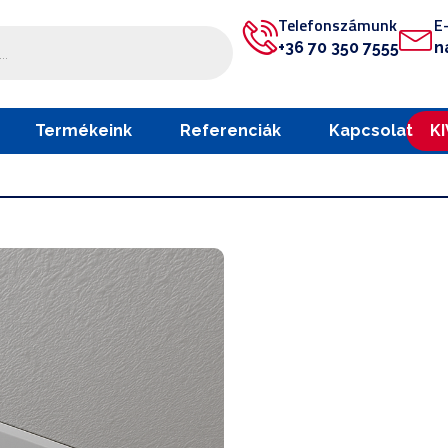
Telefonszámunk
E
+36 70 350 7555
n
Termékeink
Referenciák
Kapcsolat
K