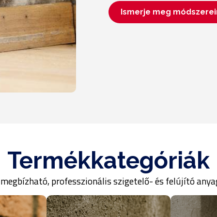
Ismerje meg módszerei
Termékkategóriák
megbízható, professzionális szigetelő- és felújító anya