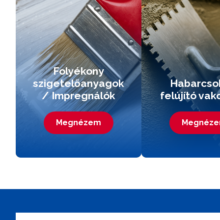
Folyékony
szigetelőanyagok
Habarcso
/ Impregnálók
felújító vak
Megnézem
Megnéz