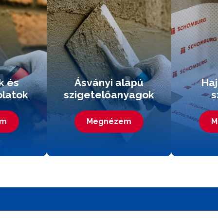
k és
Ásványi alapú
Haj
olatok
szigetelőanyagok
s
em
Megnézem
M