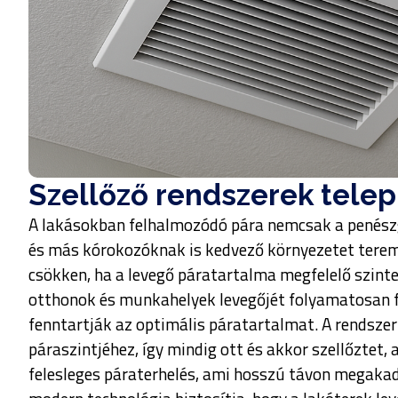
Szellőző rendszerek telep
A lakásokban felhalmozódó pára nemcsak a penés
és más kórokozóknak is kedvező környezetet terem
csökken, ha a levegő páratartalma megfelelő szinte
otthonok és munkahelyek levegőjét folyamatosan f
fenntartják az optimális páratartalmat. A rendsz
páraszintjéhez, így mindig ott és akkor szellőztet
felesleges páraterhelés, ami hosszú távon megakad