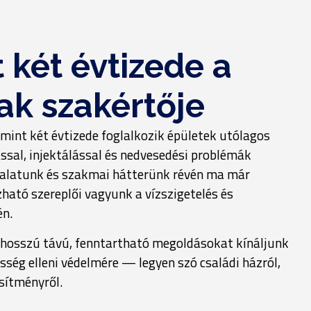
 két évtizede a
lak szakértője
mint két évtizede foglalkozik épületek utólagos
tással, injektálással és nedvesedési problémák
alatunk és szakmai hátterünk révén ma már
ató szereplői vagyunk a vízszigetelés és
én.
 hosszú távú, fenntartható megoldásokat kínáljunk
ség elleni védelmére — legyen szó családi házról,
esítményről.