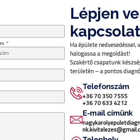
Lépjen ve
kapcsolat
zám
Ha épülete nedvesedéssel, 
halogassa a megoldást!
Szakértő csapatunk készség
területén – a pontos diagnóz
Telefonszám
+36 70 350 7555
+36 70 633 4212
E-mail címünk
nagykarolyepuletdiag
nk.kivitelezes@gmail
Telephely