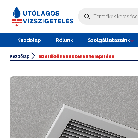
Kezdőlap
Rólunk
Szolgáltatásaink
Kezdőlap
Szellőző rendszerek telepítése