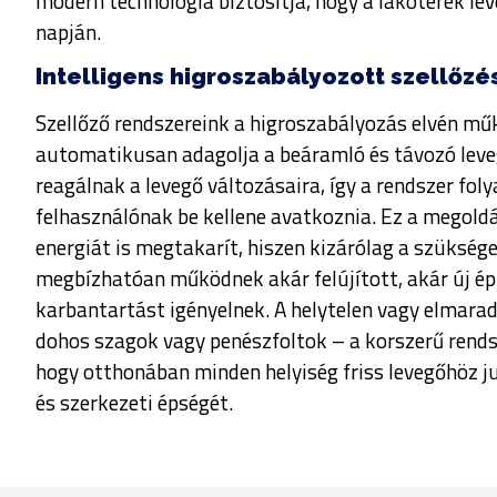
modern technológia biztosítja, hogy a lakóterek le
napján.
Intelligens higroszabályozott szellőzé
Szellőző rendszereink a higroszabályozás elvén mű
automatikusan adagolja a beáramló és távozó leve
reagálnak a levegő változásaira, így a rendszer fol
felhasználónak be kellene avatkoznia. Ez a megol
energiát is megtakarít, hiszen kizárólag a szüksé
megbízhatóan működnek akár felújított, akár új ép
karbantartást igényelnek. A helytelen vagy elmara
dohos szagok vagy penészfoltok – a korszerű rends
hogy otthonában minden helyiség friss levegőhöz 
és szerkezeti épségét.