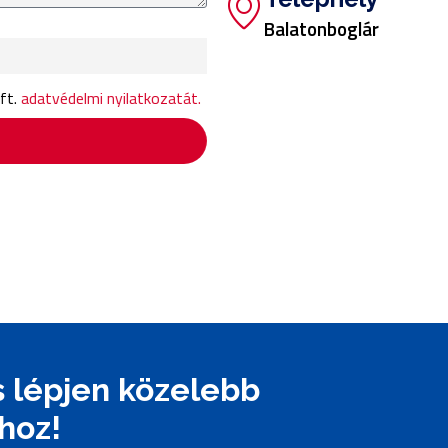
Balatonboglár
ft.
adatvédelmi nyilatkozatát.
 lépjen közelebb
hoz!