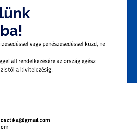
lünk
ba!
vizesedéssel vagy penészesedéssel küzd, ne
gel áll rendelkezésére az ország egész
istól a kivitelezésig.
nosztika@gmail.com
.com