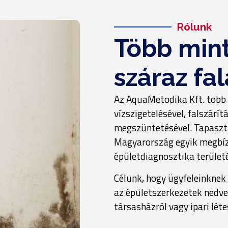
Rólunk
Több mint
száraz fa
Az AquaMetodika Kft. több 
vízszigetelésével, falszárí
megszüntetésével. Tapaszt
Magyarország egyik megbízh
épületdiagnosztika terület
Célunk, hogy ügyfeleinknek
az épületszerkezetek nedves
társasházról vagy ipari lét