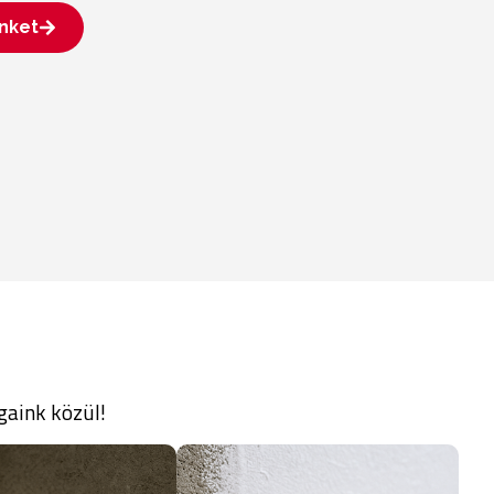
nket
gaink közül!