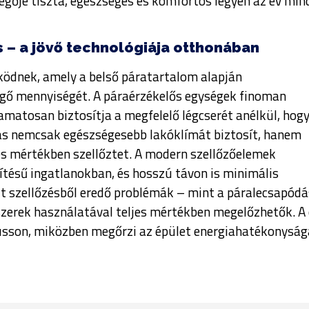
vegője tiszta, egészséges és komfortos legyen az év min
s – a jövő technológiája otthonában
ködnek, amely a belső páratartalom alapján
gő mennyiségét. A páraérzékelős egységek finoman
yamatosan biztosítja a megfelelő légcserét anélkül, hogy
dás nemcsak egészségesebb lakóklímát biztosít, hanem
ges mértékben szellőztet. A modern szellőzőelemek
ítésű ingatlanokban, és hosszú távon is minimális
dt szellőzésből eredő problémák – mint a páralecsapódá
zerek használatával teljes mértékben megelőzhetők. A c
jusson, miközben megőrzi az épület energiahatékonyság