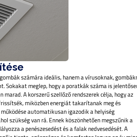
ítése
zgombák számára ideális, hanem a vírusoknak, gombák
t. Sokakat meglep, hogy a poratkák száma is jelentőse
n marad. A korszerű szellőző rendszerek célja, hogy az
rissítsék, miközben energiát takarítanak meg és
er működése automatikusan igazodik a helyiség
, ahol szükség van rá. Ennek köszönhetően megszűnik a
ályozza a penészesedést és a falak nedvesedését. A