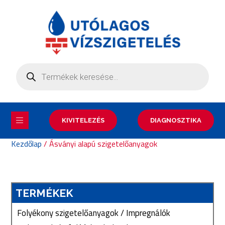
KIVITELEZÉS
DIAGNOSZTIKA
Kezdőlap
/ Ásványi alapú szigetelőanyagok
TERMÉKEK
Folyékony szigetelőanyagok / Impregnálók