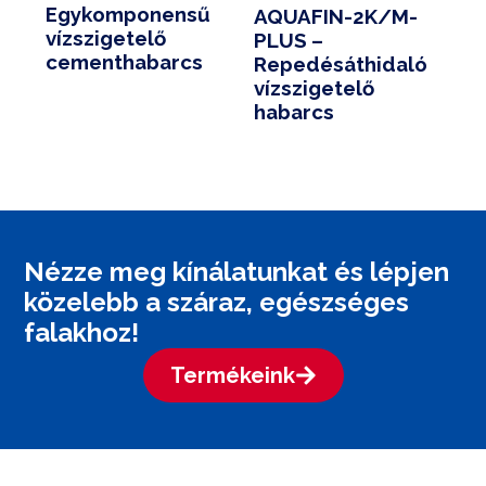
Egykomponensű
AQUAFIN-2K/M-
vízszigetelő
PLUS –
cementhabarcs
Repedésáthidaló
vízszigetelő
habarcs
Nézze meg kínálatunkat és lépjen
közelebb a száraz, egészséges
falakhoz!
Termékeink