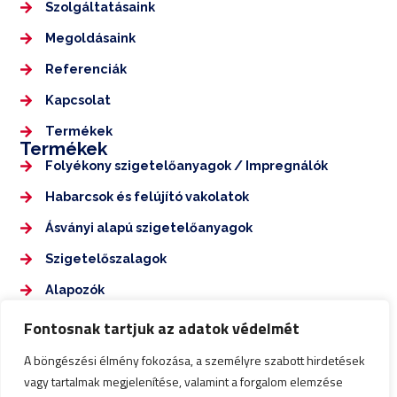
Szolgáltatásaink
Megoldásaink
Referenciák
Kapcsolat
Termékek
Termékek
Folyékony szigetelőanyagok / Impregnálók
Habarcsok és felújító vakolatok
Ásványi alapú szigetelőanyagok
Szigetelőszalagok
Alapozók
Elérhetőségek
Fontosnak tartjuk az adatok védelmét
+36 70 350 7555
A böngészési élmény fokozása, a személyre szabott hirdetések
nagykarolyepuletdiagnosztika@gmail.com
vagy tartalmak megjelenítése, valamint a forgalom elemzése