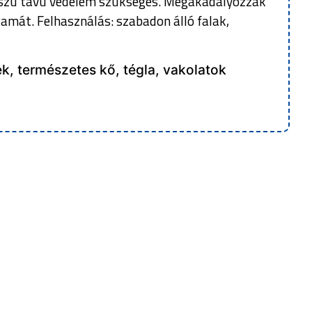
osszú távú védelem szükséges. Megakadályozzák
amát. Felhasználás: szabadon álló falak,
ek, természetes kő, tégla, vakolatok