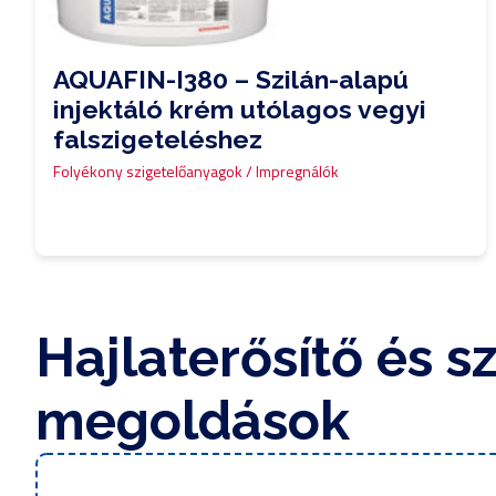
AQUAFIN-I380 – Szilán-alapú
injektáló krém utólagos vegyi
falszigeteléshez
Folyékony szigetelőanyagok / Impregnálók
0,00
Ft
Hajlaterősítő és s
megoldások