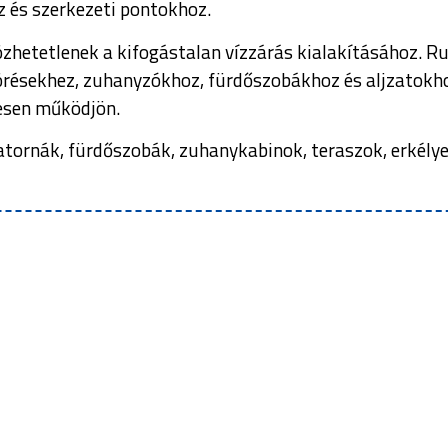
 és szerkezeti pontokhoz.
lözhetetlenek a kifogástalan vízzárás kialakításához. R
örésekhez, zuhanyzókhoz, fürdőszobákhoz és aljzatokhoz
esen működjön.
atornák, fürdőszobák, zuhanykabinok, teraszok, erkélyek