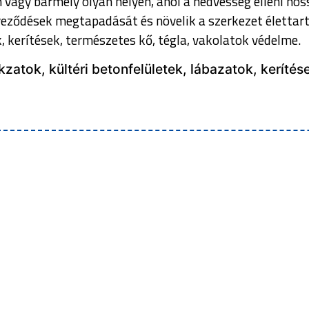
 vagy bármely olyan helyen, ahol a nedvesség elleni h
yeződések megtapadását és növelik a szerkezet élettart
, kerítések, természetes kő, tégla, vakolatok védelme.
zatok, kültéri betonfelületek, lábazatok, kerítés