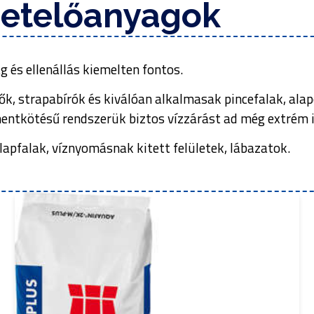
getelőanyagok
g és ellenállás kiemelten fontos.
k, strapabírók és kiválóan alkalmasak pincefalak, alap
ntkötésű rendszerük biztos vízzárást ad még extrém ig
 alapfalak, víznyomásnak kitett felületek, lábazatok.