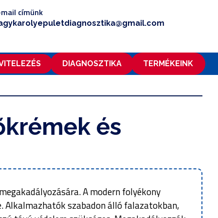
-mail címünk
agykarolyepuletdiagnosztika@gmail.com
IVITELEZÉS
DIAGNOSZTIKA
TERMÉKEINK
lőkrémek és
ak megakadályozására. A modern folyékony
re. Alkalmazhatók szabadon álló falazatokban,