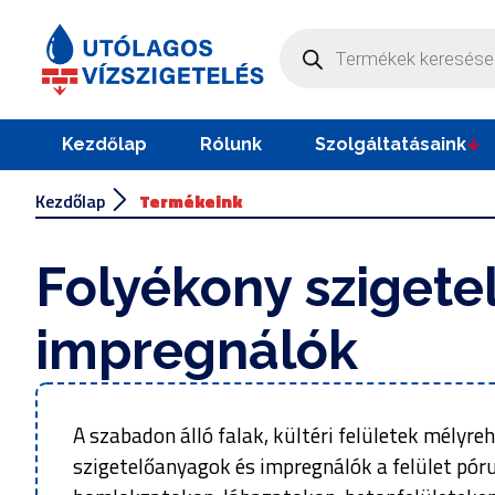
Kezdőlap
Rólunk
Szolgáltatásaink
Kezdőlap
Termékeink
Folyékony szigete
impregnálók
A szabadon álló falak, kültéri felületek mély
szigetelőanyagok és impregnálók a felület pór