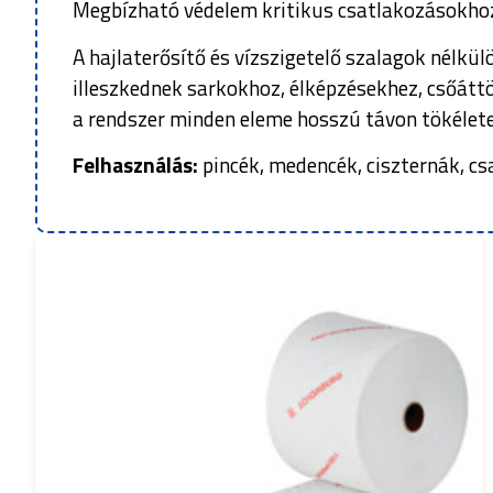
Megbízható védelem kritikus csatlakozásokhoz
A hajlaterősítő és vízszigetelő szalagok nélkü
illeszkednek sarkokhoz, élképzésekhez, csőátt
a rendszer minden eleme hosszú távon tökélet
Felhasználás:
pincék, medencék, ciszternák, cs