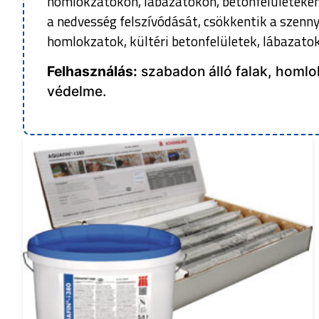
homlokzatokon, lábazatokon, betonfelületeken
a nedvesség felszívódását, csökkentik a szenn
homlokzatok, kültéri betonfelületek, lábazatok
Felhasználás:
szabadon álló falak, homlok
védelme.