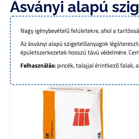
Ásványi alapú szi
Nagy igénybevételű felületekre, ahol a tartóssá
Az ásványi alapú szigetelőanyagok légáteresztő
épületszerkezetek hosszú távú védelmére. Ceme
Felhasználás:
pincék, talajjal érintkező falak,