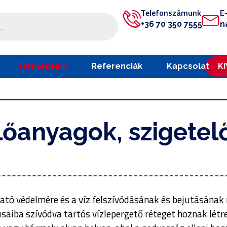
Telefonszámunk
E
+36 70 350 7555
n
Termékeink
Referenciák
Kapcsolat
K
lőanyagok, szigete
reható védelmére és a víz felszívódásának és bejutásán
usaiba szívódva tartós vízlepergető réteget hoznak lét