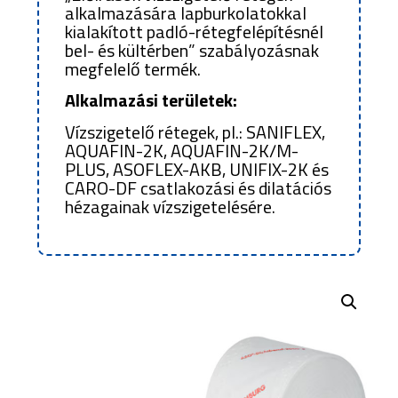
alkalmazására lapburkolatokkal
kialakított padló-rétegfelépítésnél
bel- és kültérben” szabályozásnak
megfelelő termék.
Alkalmazási területek:
Vízszigetelő rétegek, pl.: SANIFLEX,
AQUAFIN-2K, AQUAFIN-2K/M-
PLUS, ASOFLEX-AKB, UNIFIX-2K és
CARO-DF csatlakozási és dilatációs
hézagainak vízszigetelésére.