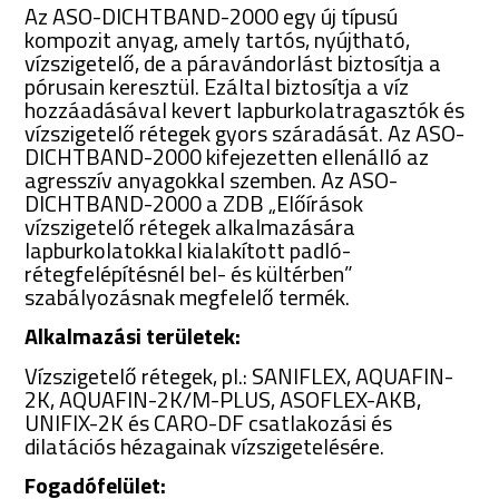
Az ASO-DICHTBAND-2000 egy új típusú
kompozit anyag, amely tartós, nyújtható,
vízszigetelő, de a páravándorlást biztosítja a
pórusain keresztül. Ezáltal biztosítja a víz
hozzáadásával kevert lapburkolatragasztók és
vízszigetelő rétegek gyors száradását. Az ASO-
DICHTBAND-2000 kifejezetten ellenálló az
agresszív anyagokkal szemben. Az ASO-
DICHTBAND-2000 a ZDB „Előírások
vízszigetelő rétegek alkalmazására
lapburkolatokkal kialakított padló-
rétegfelépítésnél bel- és kültérben”
szabályozásnak megfelelő termék.
Alkalmazási területek:
Vízszigetelő rétegek, pl.: SANIFLEX, AQUAFIN-
2K, AQUAFIN-2K/M-PLUS, ASOFLEX-AKB,
UNIFIX-2K és CARO-DF csatlakozási és
dilatációs hézagainak vízszigetelésére.
Fogadófelület: