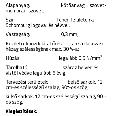
Alapanyag: kötőanyag = szövet-
membrán-szövet;
Szín: fehér, felületén a
Schomburg logoval és névvel;
Vastagság: 0,3 mm;
Kezdeti elmozdulás-tűrés: a csatlakozási
hézag szélességének max. 30 %-a;
2
Húzás: legalább 0,5 N/mm
;
Tárolható: száraz helyen és
víztől védve legalább 5 évig;
Tervezési területek: belső sarkok, 12
cm-es szélességű szalag, 90º-os szög;
külső sarkok, 12 cm-es szélességű szalag, 90º-
os szög.
Kiegészítések: