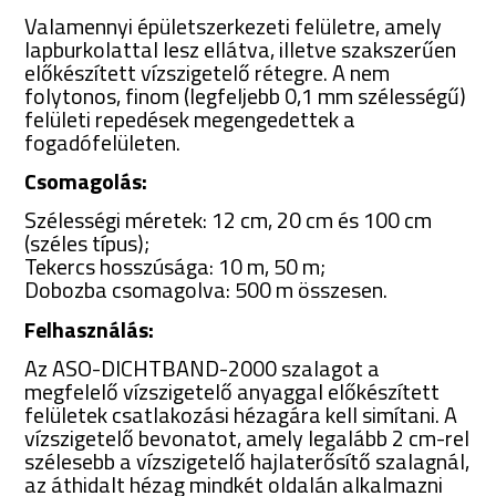
Valamennyi épületszerkezeti felületre, amely
lapburkolattal lesz ellátva, illetve szakszerűen
előkészített vízszigetelő rétegre. A nem
folytonos, finom (legfeljebb 0,1 mm szélességű)
felületi repedések megengedettek a
fogadófelületen.
Csomagolás:
Szélességi méretek: 12 cm, 20 cm és 100 cm
(széles típus);
Tekercs hosszúsága: 10 m, 50 m;
Dobozba csomagolva: 500 m összesen.
Felhasználás:
Az ASO-DICHTBAND-2000 szalagot a
megfelelő vízszigetelő anyaggal előkészített
felületek csatlakozási hézagára kell simítani. A
vízszigetelő bevonatot, amely legalább 2 cm-rel
szélesebb a vízszigetelő hajlaterősítő szalagnál,
az áthidalt hézag mindkét oldalán alkalmazni