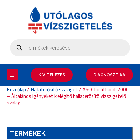
KIVITELEZÉS
DIAGNOSZTIKA
Kezdőlap
/
Hajlaterősítő szalagok
/ ASO-Dichtband-2000
– Általános igényeket kielégítő hajlaterősítő vízszigetelő
szalag
TERMÉKEK