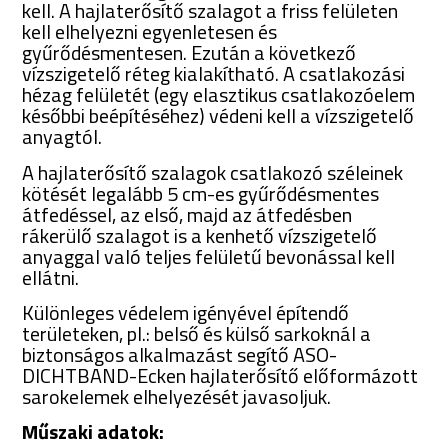
kell. A hajlaterősítő szalagot a friss felületen
kell elhelyezni egyenletesen és
gyűrődésmentesen. Ezután a következő
vízszigetelő réteg kialakítható. A csatlakozási
hézag felületét (egy elasztikus csatlakozóelem
későbbi beépítéséhez) védeni kell a vízszigetelő
anyagtól.
A hajlaterősítő szalagok csatlakozó széleinek
kötését legalább 5 cm-es gyűrődésmentes
átfedéssel, az első, majd az átfedésben
rákerülő szalagot is a kenhető vízszigetelő
anyaggal való teljes felületű bevonással kell
ellátni.
Különleges védelem igényével építendő
területeken, pl.: belső és külső sarkoknál a
biztonságos alkalmazást segítő ASO-
DICHTBAND-Ecken hajlaterősítő előformázott
sarokelemek elhelyezését javasoljuk.
Műszaki adatok: