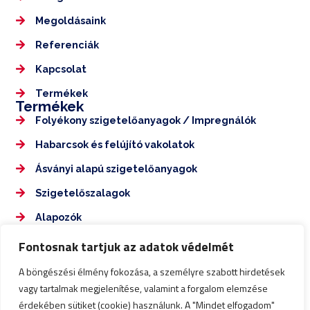
Megoldásaink
Referenciák
Kapcsolat
Termékek
Termékek
Folyékony szigetelőanyagok / Impregnálók
Habarcsok és felújító vakolatok
Ásványi alapú szigetelőanyagok
Szigetelőszalagok
Alapozók
Elérhetőségek
Fontosnak tartjuk az adatok védelmét
+36 70 350 7555
A böngészési élmény fokozása, a személyre szabott hirdetések
nagykarolyepuletdiagnosztika@gmail.com
vagy tartalmak megjelenítése, valamint a forgalom elemzése
érdekében sütiket (cookie) használunk. A "Mindet elfogadom"
Impresszum