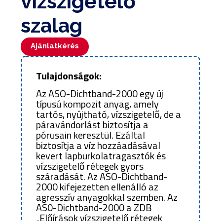
vízszigetelő
szalag
Ajánlatkérés
Tulajdonságok:
Az ASO-Dichtband-2000 egy új
típusú kompozit anyag, amely
tartós, nyújtható, vízszigetelő, de a
páraván­dorlást biztosítja a
pórusain keresztül. Ezáltal
biztosítja a víz hozzáadásával
kevert lapburkolatragasztók és
vízszigetelő rétegek gyors
száradását. Az ASO-Dichtband-
2000 kifejezetten ellenálló az
agresszív anyagok­kal szemben. Az
AS0-Dichtband-2000 a ZDB
„Előírások vízszigetelő rétegek