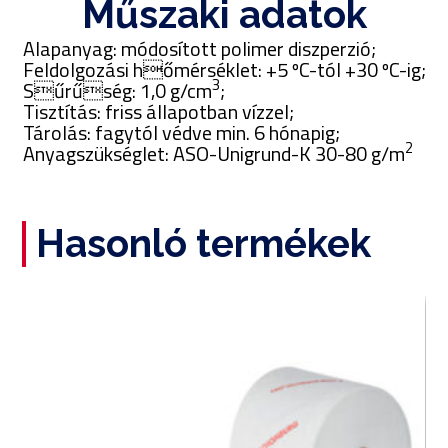
Műszaki adatok
Alapanyag: módosított polimer diszperzió;
Feldolgozási hőmérséklet: +5 ºC-tól +30 ºC-ig;
3
Sűrűség: 1,0 g/cm
;
Tisztítás: friss állapotban vízzel;
Tárolás: fagytól védve min. 6 hónapig;
2
Anyagszükséglet: ASO-Unigrund-K 30-80 g/m
Hasonló termékek