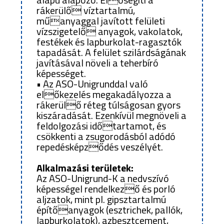
rákerülő víztartalmú,
műanyaggal javított felületi
vízszigetelő anyagok, vakolatok,
festékek és lapburkolat-ragasztók
tapadását. A felület szilárdságának
javításával növeli a teherbíró
képességet.
• Az ASO-Unigrunddal való
előkezelés megakadályozza a
rákerülő réteg túlságosan gyors
kiszáradását. Ezenkívül megnöveli a
feldolgozási időtartamot, és
csökkenti a zsugorodásból adódó
repedésképződés veszélyét.
Alkalmazási területek:
Az ASO-Unigrund-K a nedvszívó
képességel rendelkező és porló
aljzatok, mint pl. gipsztartalmú
építőanyagok (esztrichek, pallók,
lapburkolatok), azbesztcement,