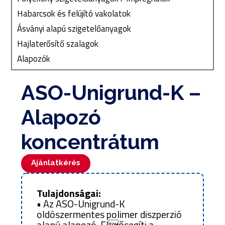
Habarcsok és felújító vakolatok
Ásványi alapú szigetelőanyagok
Hajlaterősítő szalagok
Alapozók
ASO-Unigrund-K –
Alapozó
koncentrátum
Ajánlatkérés
Tulajdonságai:
• Az ASO-Unigrund-K
oldószermentes polimer diszperzió
alapú alapozó. Elősegíti a