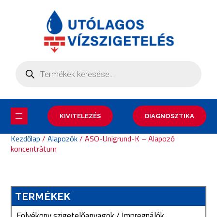
KIVITELEZÉS
DIAGNOSZTIKA
Kezdőlap
/
Alapozók
/ ASO-Unigrund-K – Alapozó
koncentrátum
TERMÉKEK
Folyékony szigetelőanyagok / Impregnálók