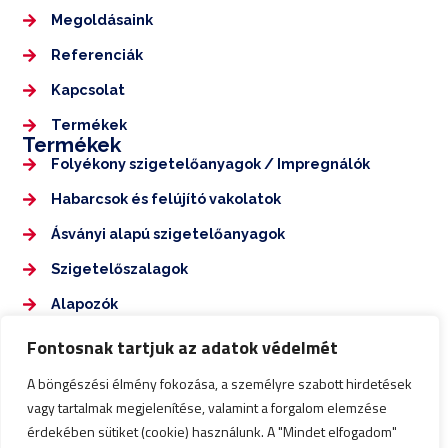
Megoldásaink
Referenciák
Kapcsolat
Termékek
Termékek
Folyékony szigetelőanyagok / Impregnálók
Habarcsok és felújító vakolatok
Ásványi alapú szigetelőanyagok
Szigetelőszalagok
Alapozók
Elérhetőségek
Fontosnak tartjuk az adatok védelmét
+36 70 350 7555
A böngészési élmény fokozása, a személyre szabott hirdetések
nagykarolyepuletdiagnosztika@gmail.com
vagy tartalmak megjelenítése, valamint a forgalom elemzése
érdekében sütiket (cookie) használunk. A "Mindet elfogadom"
Impresszum