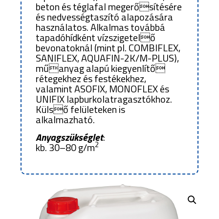
beton és téglafal megerősítésére
és nedvességtaszító alapozására
használatos. Alkalmas továbbá
tapadóhídként vízszigetelő
bevonatoknál (mint pl. COMBIFLEX,
SANIFLEX, AQUAFIN-2K/M-PLUS),
műanyag alapú kiegyenlítő
rétegekhez és festékekhez,
valamint ASOFIX, MONOFLEX és
UNIFIX lapburkolatragasztókhoz.
Külső felületeken is
alkalmazható.
Anyagszükséglet
:
2
kb. 30–80 g/m